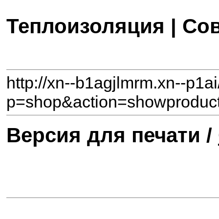
Теплоизоляция | Со
http://xn--b1agjlmrm.xn--p1a
p=shop&action=showproduct
Версия для печати /