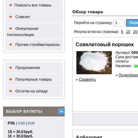
Показать все товары
Обзор товара
Совелит
Перейти на страницу:
Огнеупорная
Результатов на странице:
6
10
20
теплоизоляция
Совелитовый порошок
Прочие стройматериалы
Артикул:
000
Срок доставк
оплаты
Наличие:
Предложения
»
Подробне
Популярные товары
»
Сравнить
Остатки на складе
ВЫБОР ВАЛЮТЫ
РУБ
|
|
USD
EUR
1$ = 30,03руб.
1€ = 30,03руб.
Асбозурит