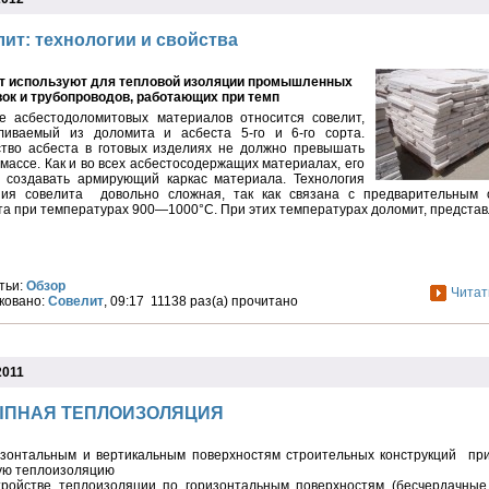
ит: технологии и свойства
т используют для тепловой изоляции промышленных
ок и трубопроводов, работающих при темп
пе асбестодоломитовых материалов относится совелит,
вливаемый из доломита и асбеста 5-го и 6-го сорта.
ство асбеста в готовых изделиях не должно превышать
массе. Как и во всех асбестосодержащих материалах, его
 создавать армирующий каркас материала. Технология
ния совелита довольно сложная, так как связана с предварительным 
а при температурах 900—1000°С. При этих температурах доломит, предст
тьи:
Обзор
Читат
ковано:
Совелит
, 09:17 11138 раз(а) прочитано
2011
ПНАЯ ТЕПЛОИЗОЛЯЦИЯ
изонтальным и вертикальным поверхностям строительных конструкций пр
ую теплоизоляцию
тройстве теплоизоляции по горизонтальным поверхностям (бесчердачные 