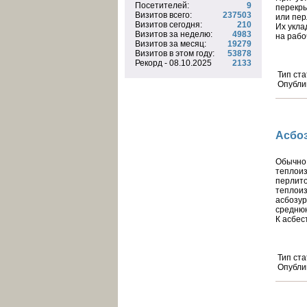
Посетителей:
9
перекр
Визитов всего:
237503
или пер
Визитов сегодня:
210
Их укла
Визитов за неделю:
4983
на рабо
Визитов за месяц:
19279
Визитов в этом году:
53878
Рекорд - 08.10.2025
2133
Тип ста
Опубли
Асбо
Обычно
теплоиз
перлит
тепло
асбозу
среднюю
К асбе
Тип ста
Опубли