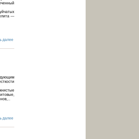
ученный
шуйчатых
кулита —
ь далее
едующим
сткости
книстые
итовые,
ов,...
ь далее