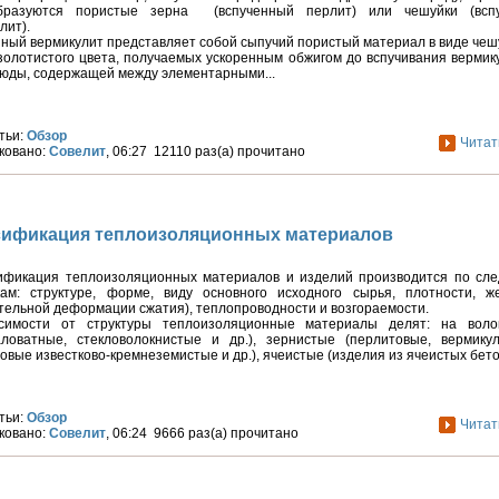
бразуются пористые зерна (вспученный перлит) или чешуйки (всп
лит).
ный вермикулит представляет собой сыпучий пористый материал в виде че
золотистого цвета, получаемых ускоренным обжигом до вспучивания верми
юды, содержащей между элементарными...
тьи:
Обзор
Читат
ковано:
Совелит
, 06:27 12110 раз(а) прочитано
сификация теплоизоляционных материалов
сификация теплоизоляционных материалов и изделий производится по сл
кам: структуре, форме, виду основного исходного сырья, плотности, же
тельной деформации сжатия), теплопроводности и возгораемости.
симости от структуры теплоизоляционные материалы делят: на воло
аловатные, стекловолокнистые и др.), зернистые (перлитовые, вермикул
овые известково-кремнеземистые и др.), ячеистые (изделия из ячеистых бетон
тьи:
Обзор
Читат
ковано:
Совелит
, 06:24 9666 раз(а) прочитано