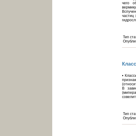
чего о
вермику
Вспучен
частиц 
гидросл
Тип ста
Опубли
Клас
• Клас
призна
(относи
В зави
(мипер
совелит
Тип ста
Опубли