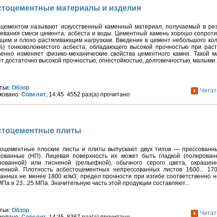
стоцементные материалы и изделия
оцементом называют искусственный каменный материал, получаемый в рез
евания смеси цемента, асбеста и воды. Цементный камень хорошо сопрот
щим и плохо растягивающим нагрузкам. Введение в цемент небольшого кол
0%) тонковолокнистого асбеста, обладающего высокой прочностью при рас
венно изменяет физико-механические свойства цементного камня. Такой м
т достаточно высокой прочностью, огнестойкостью, долговечностью, малыми..
тьи:
Обзор
Читат
ковано:
Совелит
, 14:45 4552 раз(а) прочитано
стоцементные плиты
оцементные плоские листы и плиты выпускают двух типов — прессованны
сованные (НП). Лицевая поверхность их может быть гладкой (полирован
рованной) или тисненой (рельефной), обычного серого цвета, окрашен
ренной. Плотность асбестоцементных непрессованных листов 1600... 1700
анных не менее 1800 кг/м3; предел прочности при изгибе соответственно 
 МПа и 23...25 МПа. Значительную часть этой продукции составляют...
тьи:
Обзор
Читат