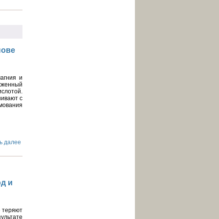
нове
агния и
жженный
слотой.
шивают с
рмования
ь далее
д и
е теряют
зультате