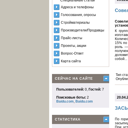
Специальные статьи
Адреса и телефоны
Совел
Голосования, опросы
Совели
Стройматериалы
установ
Производители/Продавцы
К груп
изгота
Прайс-листы
Количе
15% по 
Проекты, акции
роль —
получе
Вопрос-Ответ
доломит
собой...
Карта сайта
Тип ста
СЕЙЧАС НА САЙТЕ
Опубли
Пользователей:
0,
Гостей:
7
Поисковые боты:
2
20.04.
Baidu.com
,
Baidu.com
ЗАСЫ
По гор
СТАТИСТИКА
засыпн
При ус