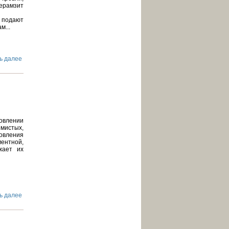
ерамзит
л подают
м...
ь далее
овлении
емистых,
овления
нтной,
жает их
ь далее