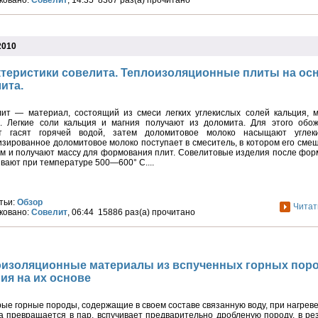
ковано:
Совелит
, 14:35 8367 раз(а) прочитано
2010
теристики совелита. Теплоизоляционные плиты на ос
ита.
т — материал, состоящий из смеси легких углекислых солей кальция, м
а. Легкие соли кальция и магния получают из доломита. Для этого обо
т гасят горячей водой, затем доломитовое молоко насыщают углеки
зированное доломитовое молоко поступает в смеситель, в котором его сме
м и получают массу для формования плит. Совелитовые изделия после фо
вают при температуре 500—600° С....
тьи:
Обзор
Читат
ковано:
Совелит
, 06:44 15886 раз(а) прочитано
оизоляционные материалы из вспученных горных поро
ия на их основе
ые горные породы, содержащие в своем составе связанную воду, при нагрев
а превращается в пар, вспучивает предварительно дробленую породу, в ре