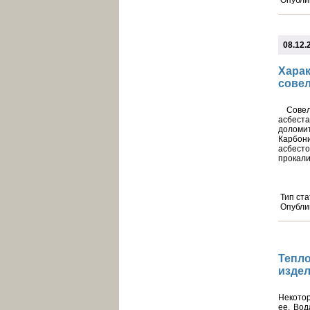
Опубли
08.12.
Харак
совел
Совели
асбест
доломи
Карбони
асбесто
прокали
Тип ста
Опубли
Тепл
издел
Некотор
ее. Вод