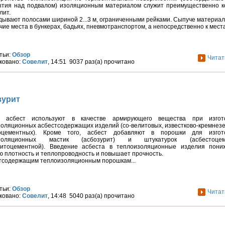
ытия над подвалом) изоляционным материалом служит преимущественно к
лит.
дывают полосами шириной 2...3 м, ограниченными рейками. Сыпуче материа
чие места в бункерах, бадьях, пневмотранспортом, а непосредственно к места
тьи:
Обзор
Читат
ковано:
Совелит
, 14:51 9037 раз(а) прочитано
зурит
 асбест используют в качестве армирующего вещества при изгот
оляционных асбестсодержащих изделий (со-велитовых, известково-кремнез
оцементных). Кроме того, асбест добавляют в порошки для изгот
изоляционных мастик (асбозурит) и штукатурок (асбестоцеме
ритоцементной). Введение асбеста в теплоизоляционные изделия пони
 плотность и теплопроводность и повышает прочность.
стсодержащим теплоизоляционным порошкам...
тьи:
Обзор
Читат
ковано:
Совелит
, 14:48 5040 раз(а) прочитано