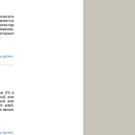
ультате
ивляется
ичества
тяжении,
атериал
.
ь далее
е (П) и
ной или
ной или
 кг/м3,
не менее
ь далее