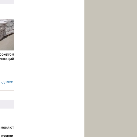
обжигом
авляющий
ь далее
именяют
кровли,