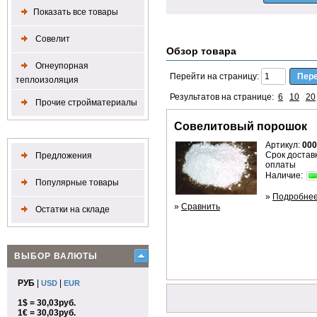
Показать все товары
Совелит
Обзор товара
Огнеупорная
Перейти на страницу:
теплоизоляция
Результатов на странице:
6
10
20
Прочие стройматериалы
Совелитовый порошок
Артикул:
000
Срок доставк
Предложения
оплаты
Наличие:
Популярные товары
»
Подробне
»
Сравнить
Остатки на складе
ВЫБОР ВАЛЮТЫ
РУБ
|
|
USD
EUR
1$ = 30,03руб.
1€ = 30,03руб.